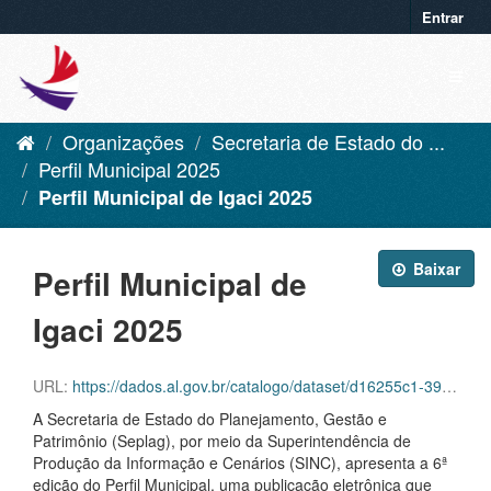
Entrar
Organizações
Secretaria de Estado do ...
Perfil Municipal 2025
Perfil Municipal de Igaci 2025
Baixar
Perfil Municipal de
Igaci 2025
URL:
https://dados.al.gov.br/catalogo/dataset/d16255c1-39f6-42aa-92c8-eca419432ebf/resource/77e928b0-879c-4eb9-91cc-7525873e27c0/download/igaci.pdf
A Secretaria de Estado do Planejamento, Gestão e
Patrimônio (Seplag), por meio da Superintendência de
Produção da Informação e Cenários (SINC), apresenta a 6ª
edição do Perfil Municipal, uma publicação eletrônica que