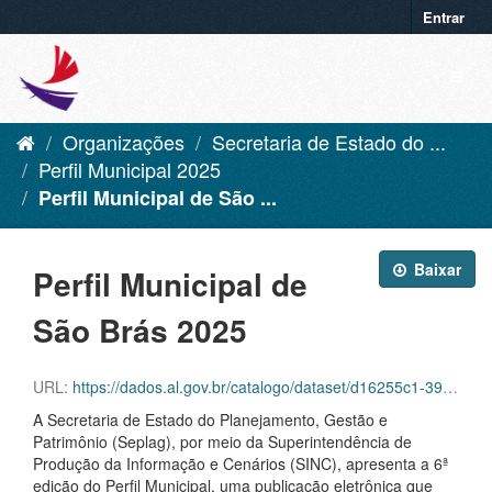
Entrar
Organizações
Secretaria de Estado do ...
Perfil Municipal 2025
Perfil Municipal de São ...
Baixar
Perfil Municipal de
São Brás 2025
URL:
https://dados.al.gov.br/catalogo/dataset/d16255c1-39f6-42aa-92c8-eca419432ebf/resource/298e677e-bf85-4e55-bdb8-5a057ca69f6e/download/sao-bras.pdf
A Secretaria de Estado do Planejamento, Gestão e
Patrimônio (Seplag), por meio da Superintendência de
Produção da Informação e Cenários (SINC), apresenta a 6ª
edição do Perfil Municipal, uma publicação eletrônica que