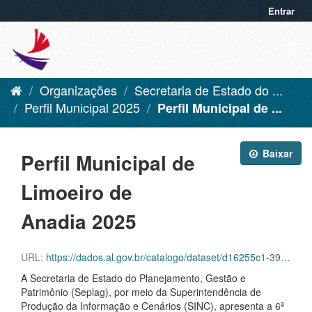
Entrar
Organizações
Secretaria de Estado do ...
Perfil Municipal 2025
Perfil Municipal de ...
Baixar
Perfil Municipal de
Limoeiro de
Anadia 2025
URL:
https://dados.al.gov.br/catalogo/dataset/d16255c1-39f6-42aa-92c8-eca419432ebf/resource/5ff7cf63-0da8-447d-bf0b-4cf730e0fbbd/download/limoeiro-de-anadia.pdf
A Secretaria de Estado do Planejamento, Gestão e
Patrimônio (Seplag), por meio da Superintendência de
Produção da Informação e Cenários (SINC), apresenta a 6ª