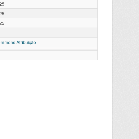
25
25
25
ommons Atribuição