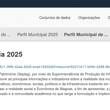
Conjuntos de dados
Organizações
G
do ...
Perfil Municipal 2025
Perfil Municipal de ...
ia 2025
6255c1-39f6-42aa-92c8-eca419432ebf/resource/6227c417-b09e-4288-8b
Patrimônio (Seplag), por meio da Superintendência de Produção da In
reúne as principais informações e indicadores sobre a realidade dos mun
ficos, econômicos, sociais, políticos e da infraestrutura existente e
sar a realidade social e Econômica de Alagoas, a fim de apresentar, a 
 privado e a comunidade acadêmica no que tange a formulação e imple