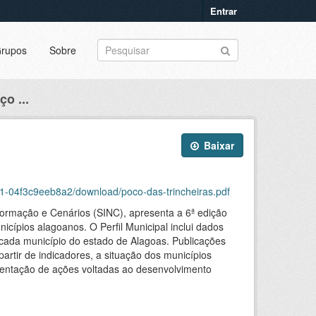
Entrar
rupos
Sobre
ço ...
Baixar
1-04f3c9eeb8a2/download/poco-das-trincheiras.pdf
formação e Cenários (SINC), apresenta a 6ª edição
icípios alagoanos. O Perfil Municipal inclui dados
m cada município do estado de Alagoas. Publicações
partir de indicadores, a situação dos municípios
mentação de ações voltadas ao desenvolvimento