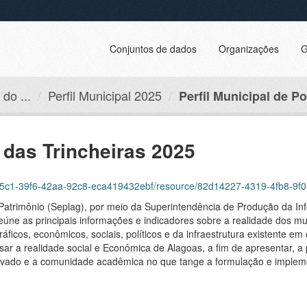
Conjuntos de dados
Organizações
G
do ...
Perfil Municipal 2025
Perfil Municipal de Po
 das Trincheiras 2025
6255c1-39f6-42aa-92c8-eca419432ebf/resource/82d14227-4319-4fb8-9f0
Patrimônio (Seplag), por meio da Superintendência de Produção da In
reúne as principais informações e indicadores sobre a realidade dos mun
ficos, econômicos, sociais, políticos e da infraestrutura existente e
sar a realidade social e Econômica de Alagoas, a fim de apresentar, a 
 privado e a comunidade acadêmica no que tange a formulação e imple