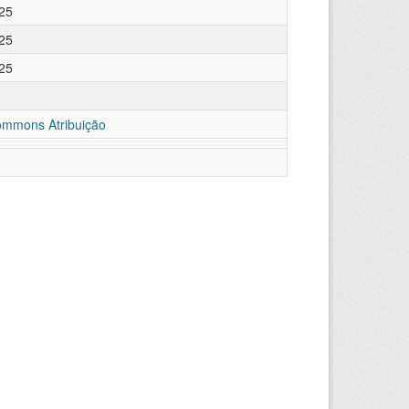
25
25
25
ommons Atribuição