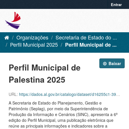
Entrar
Organizações
Secretaria de Estado do ...
Perfil Municipal 2025
Perfil Municipal de ...
Baixar
Perfil Municipal de
Palestina 2025
URL:
https://dados.al.gov.br/catalogo/dataset/d16255c1-39f6-42aa-92c8-eca419432ebf/resource/d59e1d01-05ae-4f77-8a18-0ec136f8e24f/download/palestina.pdf
A Secretaria de Estado do Planejamento, Gestão e
Patrimônio (Seplag), por meio da Superintendência de
Produção da Informação e Cenários (SINC), apresenta a 6ª
edição do Perfil Municipal, uma publicação eletrônica que
reúne as principais informações e indicadores sobre a