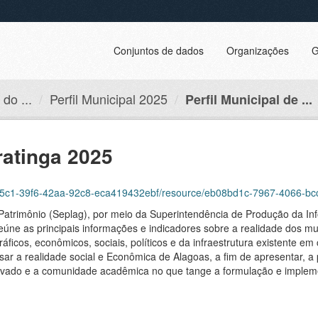
Conjuntos de dados
Organizações
G
do ...
Perfil Municipal 2025
Perfil Municipal de ...
ratinga 2025
16255c1-39f6-42aa-92c8-eca419432ebf/resource/eb08bd1c-7967-4066-b
Patrimônio (Seplag), por meio da Superintendência de Produção da In
reúne as principais informações e indicadores sobre a realidade dos mun
ficos, econômicos, sociais, políticos e da infraestrutura existente e
sar a realidade social e Econômica de Alagoas, a fim de apresentar, a 
 privado e a comunidade acadêmica no que tange a formulação e imple