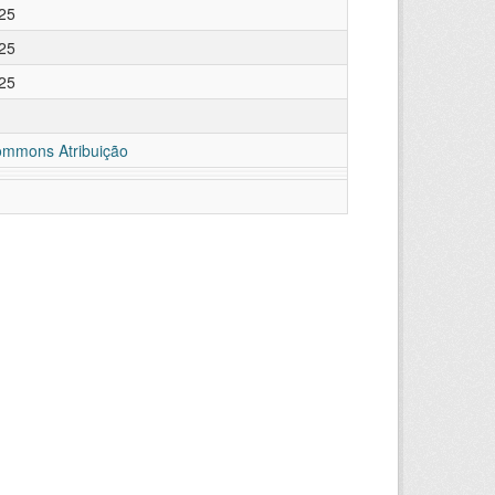
25
25
25
ommons Atribuição