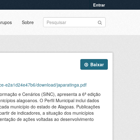
Entrar
rupos
Sobre
Baixar
cce-e2a1d24e47b6/download/japaratinga.pdf
formação e Cenários (SINC), apresenta a 6ª edição
icípios alagoanos. O Perfil Municipal inclui dados
m cada município do estado de Alagoas. Publicações
partir de indicadores, a situação dos municípios
mentação de ações voltadas ao desenvolvimento