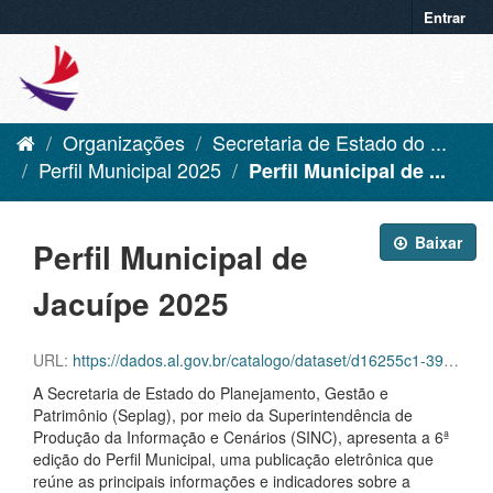
Entrar
Organizações
Secretaria de Estado do ...
Perfil Municipal 2025
Perfil Municipal de ...
Baixar
Perfil Municipal de
Jacuípe 2025
URL:
https://dados.al.gov.br/catalogo/dataset/d16255c1-39f6-42aa-92c8-eca419432ebf/resource/f4a6a0fc-8a2e-45e7-b04a-bfb9f4847e16/download/jacuipe.pdf
A Secretaria de Estado do Planejamento, Gestão e
Patrimônio (Seplag), por meio da Superintendência de
Produção da Informação e Cenários (SINC), apresenta a 6ª
edição do Perfil Municipal, uma publicação eletrônica que
reúne as principais informações e indicadores sobre a